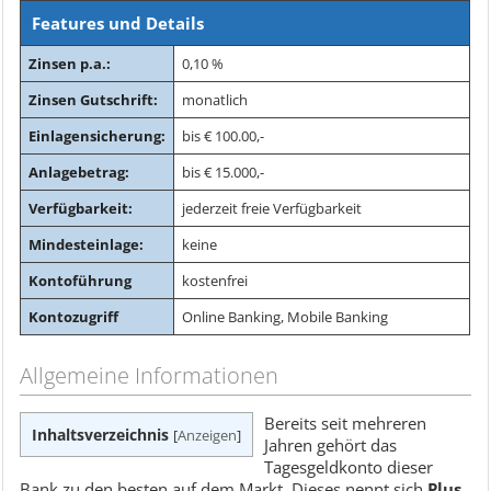
Features und Details
Zinsen p.a.:
0,10 %
Zinsen Gutschrift:
monatlich
Einlagensicherung:
bis € 100.00,-
Anlagebetrag:
bis € 15.000,-
Verfügbarkeit:
jederzeit freie Verfügbarkeit
Mindesteinlage:
keine
Kontoführung
kostenfrei
Kontozugriff
Online Banking, Mobile Banking
Allgemeine Informationen
Bereits seit mehreren
Inhaltsverzeichnis
[
Anzeigen
]
Jahren gehört das
Tagesgeldkonto dieser
Bank zu den besten auf dem Markt. Dieses nennt sich
Plus