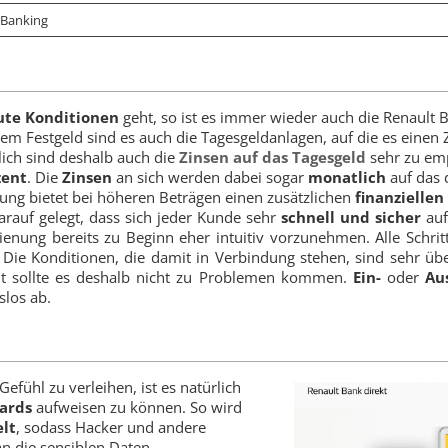
-Banking
ute Konditionen
geht, so ist es immer wieder auch die Renault B
em Festgeld sind es auch die Tagesgeldanlagen, auf die es einen Z
lich sind deshalb auch die
Zinsen auf das Tagesgeld
sehr zu emp
zent
. Die
Zinsen
an sich werden dabei sogar
monatlich
auf das 
ung bietet bei höheren Beträgen einen zusätzlichen
finanziellen
rauf gelegt, dass sich jeder Kunde sehr
schnell und sicher
auf
dienung bereits zu Beginn eher intuitiv vorzunehmen. Alle Schri
e Konditionen, die damit in Verbindung stehen, sind sehr übe
icht sollte es deshalb nicht zu Problemen kommen.
Ein-
oder
Au
slos ab.
fühl zu verleihen, ist es natürlich
ards
aufweisen zu können. So wird
elt
, sodass Hacker und andere
n die sensiblen Daten