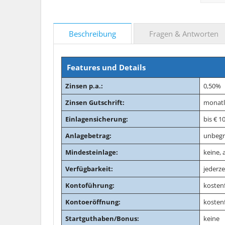
Beschreibung
Fragen & Antworten
Features und Details
Zinsen p.a.:
0,50%
Zinsen Gutschrift:
monatl
Einlagensicherung:
bis € 1
Anlagebetrag:
unbegr
Mindesteinlage:
keine, 
Verfügbarkeit:
jederze
Kontoführung:
kostenf
Kontoeröffnung:
kostenf
Startguthaben/Bonus:
keine