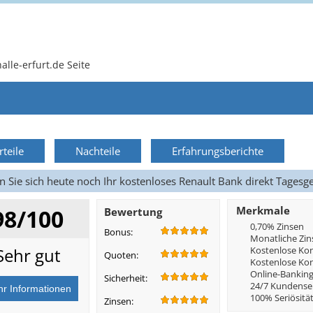
alle-erfurt.de Seite
rteile
Nachteile
Erfahrungsberichte
n Sie sich heute noch Ihr kostenloses Renault Bank direkt Tagesg
Merkmale
98/100
Bewertung
0,70% Zinsen
Bonus:
Monatliche Zin
Sehr gut
Kostenlose Ko
Quoten:
Kostenlose Ko
Online-Bankin
Sicherheit:
24/7 Kundense
100% Seriösitä
Zinsen: