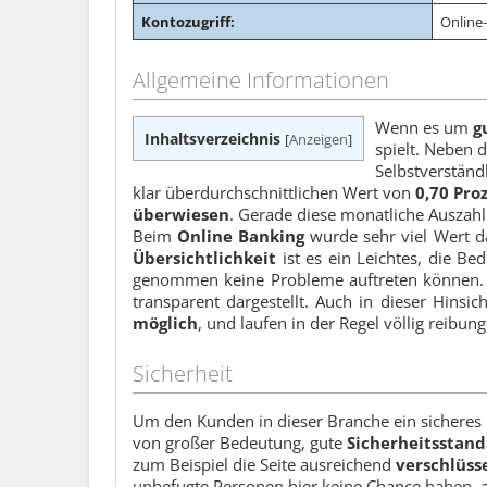
Kontozugriff:
Online
Allgemeine Informationen
Wenn es um
g
Inhaltsverzeichnis
[
Anzeigen
]
spielt. Neben d
Selbstverständ
klar überdurchschnittlichen Wert von
0,70 Pro
überwiesen
. Gerade diese monatliche Auszahl
Beim
Online Banking
wurde sehr viel Wert da
Übersichtlichkeit
ist es ein Leichtes, die Be
genommen keine Probleme auftreten können. Di
transparent dargestellt. Auch in dieser Hins
möglich
, und laufen in der Regel völlig reibung
Sicherheit
Um den Kunden in dieser Branche ein sicheres Ge
von großer Bedeutung, gute
Sicherheitsstand
zum Beispiel die Seite ausreichend
verschlüss
unbefugte Personen hier keine Chance haben, a