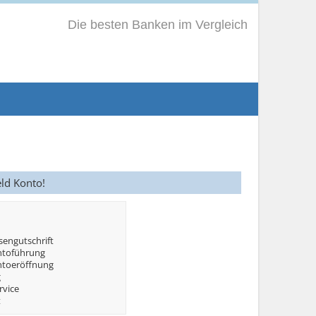
Die besten Banken im Vergleich
eld Konto!
sengutschrift
ntoführung
ntoeröffnung
g
rvice
t