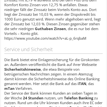
Zinssatz mit 8,79 % aufweist und bei dem Plus und dem
Komfort Konto Zinsen von 12,75 % anfallen. Etwas
niedriger fällt der Zinssatz beim Vorteils Konto aus. Dort
liegt der Zinssatz bei 10,03 %, wenn der Dispokredit bis
1000 Euro genutzt wird. Wenn mehr abgehoben wird, liegt
der Zinssatz bei 12,03 %. Diesen Zinsen gegenüber stehen
die sehr niedrigen
Guthaben Zinsen
, die es nur bei dem
Vorteils – Konto gibt.
https://www.youtube.com/watch?v=aL-p_6rqbaM
Service und Sicherheit
Die Bank bietet eine Einlagensicherung für die Girokonten
an. Außerdem veröffentlicht die Bank auf ihrer Webseite
Sicherheitshinweise
, die etwa Beispiele von
betrügerischen Nachrichten zeigen. In einem Atemzug
damit können die Sicherheitshinweise des Online Banking
genannt werden. Hier setzt die Bank auf das
iTAN
, das
mTan
Verfahren.
Der Service der Bank können Kunden an sieben Tagen in
der Woche
24 Stunden
nutzen, um
Telefon Banking
zu
nutzen. Rund um die Uhr können Kunden auch ihre EC oder