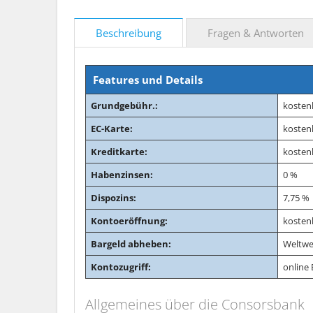
Beschreibung
Fragen & Antworten
Features und Details
Grundgebühr.:
kosten
EC-Karte:
kosten
Kreditkarte:
kosten
Habenzinsen:
0 %
Dispozins:
7,75 %
Kontoeröffnung:
kosten
Bargeld abheben:
Weltwei
Kontozugriff:
online
Allgemeines über die Consorsbank