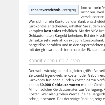
Immer mehr Ver
Inhaltsverzeichnis
[
Anzeigen
]
nicht nur, weil
verschiedenen 
Wer sich für ein Konto bei der Bank entscheide
Girokontos entscheiden, erhalten Sie zudem e
komplett
kostenlos
erhältlich. Mit der VISA Kr
Geldautomaten Bargeld beheben. Bei der Kredit
Umsätze sehr zeitnah direkt vom Consorsbank G
bargeldlos bezahlen und in den Supermärkten (et
mit der girocard auch innerhalb der EU damit b
Konditionen und Zinsen
Der wohl wichtigste und zugleich größte Vorteil
Zeitpunkt irgendwelche Kosten oder Gebühren. 
Girokonto für jeden Kunden kostenlos zur Verfüg
knapp
60.000 Geldautomaten
mit der Giroka
Million solcher Geldautomaten zur Verfügung. A
Kosten. Wer also großen Wert auf eine Bargeldbe
sehr gut beraten.
Das derzeitige Ranking
zeigt 