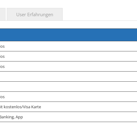
User Erfahrungen
los
los
los
los
t kostenlos/Visa Karte
 Banking, App