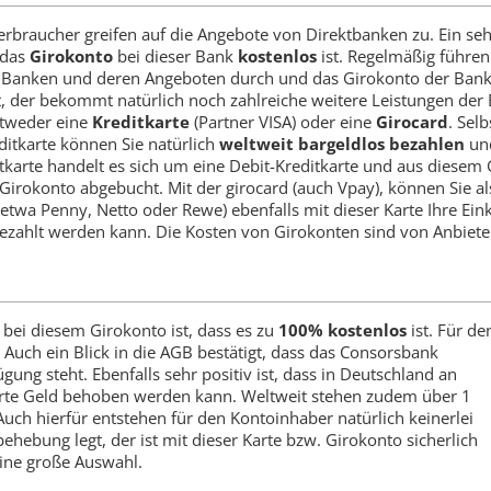
braucher greifen auf die Angebote von Direktbanken zu. Ein sehr
 das
Girokonto
bei dieser Bank
kostenlos
ist. Regelmäßig führen 
Banken und deren Angeboten durch und das Girokonto der Bank, 
t, der bekommt natürlich noch zahlreiche weitere Leistungen der 
ntweder eine
Kreditkarte
(Partner VISA) oder eine
Girocard
. Sel
editkarte können Sie natürlich
weltweit bargeldlos bezahlen
und
karte handelt es sich um eine Debit-Kreditkarte und aus diesem 
irokonto abgebucht. Mit der girocard (auch Vpay), können Sie a
wa Penny, Netto oder Rewe) ebenfalls mit dieser Karte Ihre Einkäu
ezahlt werden kann. Die Kosten von Girokonten sind von Anbieter
 bei diesem Girokonto ist, dass es zu
100% kostenlos
ist. Für d
Auch ein Blick in die AGB bestätigt, dass das Consorsbank
ung steht. Ebenfalls sehr positiv ist, dass in Deutschland an
rte Geld behoben werden kann. Weltweit stehen zudem über 1
uch hierfür entstehen für den Kontoinhaber natürlich keinerlei
hebung legt, der ist mit dieser Karte bzw. Girokonto sicherlich
eine große Auswahl.