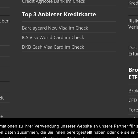
Credit Agricole Bank im Check
Kred
Top 3 Anbieter Kreditkarte
gaben
Risi
Verl
Barclaycard New Visa im Check
ICS Visa World Card im Check
e
DKB Cash Visa Card im Check
Das 
Erfu
Bro
ETF
Bro
it
CFD
t
Fore
ch
Robo
ationen zu Ihrer Verwendung unserer Website an unsere Partner für s
Depo
en Daten zusammen, die Sie ihnen bereitgestellt haben oder die sie i