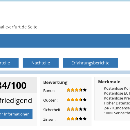
alle-erfurt.de Seite
rteile
Nachteile
Erfahrungsberichte
Merkmale
84/100
Bewertung
Kostenlose Ko
Bonus:
Kostenlose EC 
friedigend
Kostenlose Kre
Quoten:
Hoher Datensc
24/7 Kundense
Sicherheit:
100% Seriösitä
Zinsen: