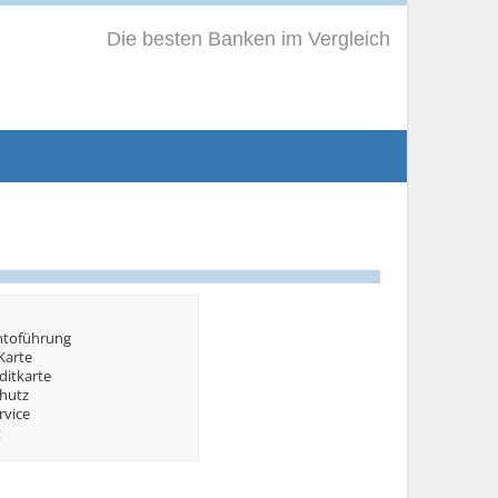
Die besten Banken im Vergleich
ntoführung
Karte
ditkarte
hutz
rvice
t