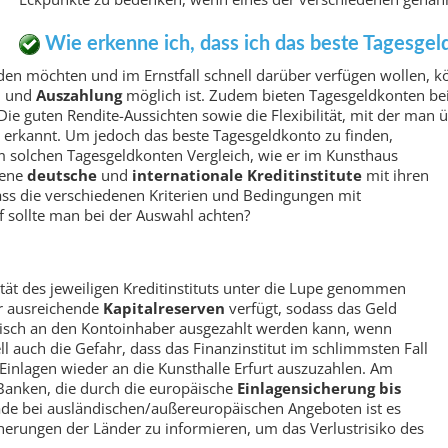
Wie erkenne ich, dass ich das beste Tagesge
en möchten und im Ernstfall schnell darüber verfügen wollen, k
– und
Auszahlung
möglich ist. Zudem bieten Tagesgeldkonten bei
Die guten Rendite-Aussichten sowie die Flexibilität, mit der man
 erkannt. Um jedoch das beste Tagesgeldkonto
zu finden,
em solchen Tagesgeldkonten Vergleich, wie er im Kunsthaus
dene
deutsche
und
internationale
Kreditinstitute
mit ihren
dass die verschiedenen Kriterien und Bedingungen mit
 sollte man bei der Auswahl achten?
ität des jeweiligen Kreditinstituts unter die Lupe genommen
 ausreichende
Kapitalreserven
verfügt, sodass das Geld
tisch an den Kontoinhaber ausgezahlt werden kann, wenn
l auch die Gefahr, dass das Finanzinstitut im schlimmsten Fall
e Einlagen wieder an die Kunsthalle Erfurt auszuzahlen. Am
 Banken, die durch die europäische
Einlagensicherung bis
rade bei ausländischen/außereuropäischen Angeboten ist es
icherungen der Länder zu informieren, um das Verlustrisiko des