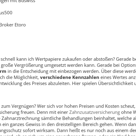
ngen mit Bdswiss
lus500
Broker Etoro
chnell kann ich Wertpapiere zukaufen oder abstoßen? Gerade bei 
hne große Vergrößerung umgesetzt werden kann. Gerade bei Option
orm
in die Entscheidung mit einbezogen werden. Über diese werde
ch die Möglichkeit,
verschiedene Kennzahlen
eines Wertes anze
wicklung des Preises abzuleiten. Hier spielen Übersichtlichkeit 
zum Vergnügen? Wer sich vor hohen Preisen und Kosten scheut,
sicherung freuen. Denn mit einer
Zahnzusatzversicherung
ohne Wa
e Zahnarztrechnung sämtliche Behandlungen beinhaltet, welche a
ch ein ganzes Gewiss in den dreistelligen Bereich gehen. Wenn d
rungsschutz sofort wirksam. Dann heißt es nur noch aus einem d