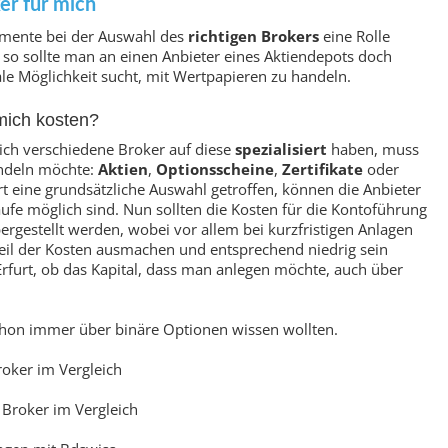
er für mich
mente bei der Auswahl des
richtigen Brokers
eine Rolle
), so sollte man an einen Anbieter eines Aktiendepots doch
le Möglichkeit sucht, mit Wertpapieren zu handeln.
mich kosten?
sich verschiedene Broker auf diese
spezialisiert
haben, muss
andeln möchte:
Aktien
,
Optionsscheine
,
Zertifikate
oder
ort eine grundsätzliche Auswahl getroffen, können die Anbieter
fe möglich sind. Nun sollten die Kosten für die Kontoführung
gestellt werden, wobei vor allem bei kurzfristigen Anlagen
eil der Kosten ausmachen und entsprechend niedrig sein
 Erfurt, ob das Kapital, dass man anlegen möchte, auch über
schon immer über binäre Optionen wissen wollten.
roker im Vergleich
x Broker im Vergleich