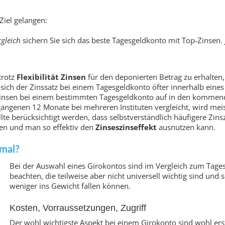
 Ziel gelangen:
rgleich
sichern Sie sich das beste Tagesgeldkonto mit Top-Zinsen. J
trotz
Flexibilität Zinsen
für den deponierten Betrag zu erhalten, 
 sich der Zinssatz bei einem Tagesgeldkonto öfter innerhalb eines
e Zinsen bei einem bestimmten Tagesgeldkonto auf in den komm
genen 12 Monate bei mehreren Instituten vergleicht, wird meist
te berücksichtigt werden, dass selbstverständlich häufigere Zin
den und man so effektiv den
Zinseszinseffekt
ausnutzen kann.
imal?
Bei der Auswahl eines Girokontos sind im Vergleich zum Tage
beachten, die teilweise aber nicht universell wichtig sind un
weniger ins Gewicht fallen können.
Kosten, Vorraussetzungen, Zugriff
Der wohl wichtigste Aspekt bei einem Girokonto sind wohl erst