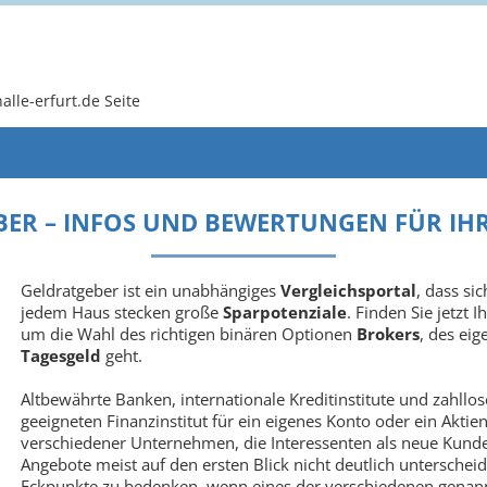
alle-erfurt.de Seite
ER – INFOS UND BEWERTUNGEN FÜR IH
Geldratgeber ist ein unabhängiges
Vergleichsportal
, dass si
jedem Haus stecken große
Sparpotenziale
. Finden Sie jetzt 
um die Wahl des richtigen binären Optionen
Brokers
, des ei
Tagesgeld
geht.
Altbewährte Banken, internationale Kreditinstitute und zahllo
geeigneten Finanzinstitut für ein eigenes Konto oder ein Aktien
verschiedener Unternehmen, die Interessenten als neue Kund
Angebote meist auf den ersten Blick nicht deutlich unterscheid
Eckpunkte zu bedenken, wenn eines der verschiedenen genann