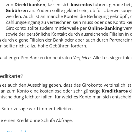
von
Direktbanken
, lassen sich
kostenlos
führen, gerade bei
Gebühren
an. Zudem sollte geklärt sein, ob für Überweisun
werden. Auch ist an manche Konten die Bedingung geknüpft, d
Zahlungseingang zu verzeichnen sein muss oder das Konto kei
Girokonto sollte zudem mittlerweile per
Online-Banking
verw
sowie der persönliche Kontakt durch ausreichende Filialen in 
 durch eigene Filialen der Bank oder aber auch durch Partnereinr
sollte nicht allzu hohe Gebühren fordern.
en
aller großen Banken im neutralen
Vergleich
. Alle Testsieger inkl
editkarte?
s auch den Ausschlag geben, dass das Girokonto verzinslich ist
an zum Konto eine kostenlose oder sehr günstige
Kreditkarte
d
tscheidung leichter fallen, für welches Konto man sich entschei
 Sofortzusage wird immer beliebter.
 einen Kredit ohne Schufa Abfrage.