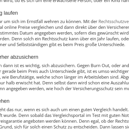
 wird, ob es sich um eine erwachsene Person, oder ein Kind han
g laufen
r um sich im Ernstfall wehren zu können. Mit der
Rechtsschutzve
online Preise vergleichen und dann direkt über den Versichere
bestimmtes Datum angegeben werden, sofern dies gewünscht wird.
rden. Denn solch ein Rechtsschutz kann über ein Jahr laufen, ode
er und Selbstständigen gibt es beim Preis große Unterschiede.
orher abzusichern
n dann ist es wichtig, sich abzusichern. Gegen Burn Out, oder an
r gerade beim Preis auch Unterschiede gibt, ist es umso wichtige
 wie Berufstätige, welche schon länger im Arbeitsleben sind. Abg
ur halb erwischt hat. Denn selbst dann wird schon eine Auszahlu
 kann angegeben werden, wie hoch der Versicherungsschutz sein m
ehen
eht das nur, wenn es sich auch um einen guten Vergleich handelt
t wurde. Denn sobald das Vergleichsportal im Test mit guten Not
fpreisgarantie angeboten werden können. Denn egal, ob der Rechts
rund, sich für solch einen Schutz zu entscheiden. Dann lassen si