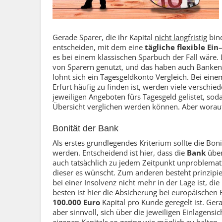
Gerade Sparer, die ihr Kapital
nicht langfristig
bind
entscheiden, mit dem eine
tägliche flexible Ein
es bei einem klassischen Sparbuch der Fall wäre. 
von Sparern genutzt, und das haben auch Banken
lohnt sich ein Tagesgeldkonto Vergleich. Bei ein
Erfurt häufig zu finden ist, werden viele verschie
jeweiligen Angeboten fürs Tagesgeld gelistet, so
Übersicht verglichen werden können. Aber worauf
Bonität der Bank
Als erstes grundlegendes Kriterium sollte die Bon
werden. Entscheidend ist hier, dass die
Bank
über
auch tatsächlich zu jedem Zeitpunkt unproblema
dieser es wünscht. Zum anderen besteht prinzipiel
bei einer Insolvenz nicht mehr in der Lage ist, di
besten ist hier die Absicherung bei europäischen
100.000 Euro
Kapital pro Kunde geregelt ist. Ge
aber sinnvoll, sich über die jeweiligen Einlagens